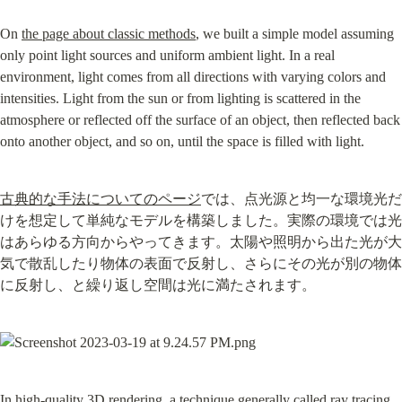
On 
the page about classic methods
, we built a simple model assuming 
only point light sources and uniform ambient light. In a real 
environment, light comes from all directions with varying colors and 
intensities. Light from the sun or from lighting is scattered in the 
atmosphere or reflected off the surface of an object, then reflected back 
onto another object, and so on, until the space is filled with light.
古典的な手法についてのページ
では、点光源と均一な環境光だ
けを想定して単純なモデルを構築しました。実際の環境では光
はあらゆる方向からやってきます。太陽や照明から出た光が大
気で散乱したり物体の表面で反射し、さらにその光が別の物体
に反射し、と繰り返し空間は光に満たされます。
In high-quality 3D rendering, a technique generally called ray tracing 