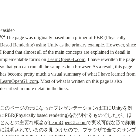
<aside>

💡 The page was originally based on a primer of PBR (Physically 
Based Rendering) using Unity as the primary example. However, since 
I found that almost all of the main concepts are explained in detail in 
implementable forms on 
LearnOpenGL.com
, I have rewritten the page 
so that you can run all the samples in a browser. As a result, this page 
has become pretty much a visual su
LearnOpenGL.com
. Most of what is written on this page is also 
described in more detail in the links.
このページの元になったプレゼンテーションは主にUnityを例
にPBR(Physically based rendering)を説明するものでしたが、ほ
とんどの主要な概念が
LearnOpenGL.com
で実装可能な形で詳細
に説明されているのを見つけたので、ブラウザで全てのサンプ